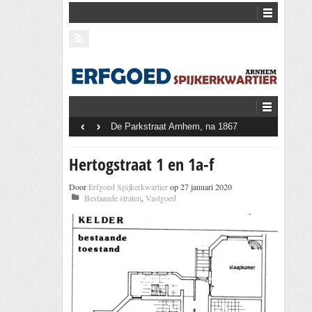
‹
›
De Parkstraat Arnhem, na 1867
Hertogstraat 1 en 1a-f
Door
Erfgoed Spijkerkwartier
op 27 januari 2020
Bestaande straten
,
Vastgoed