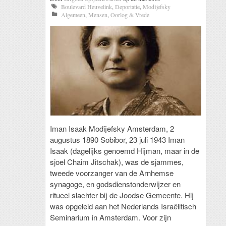
Boulevard Heuvelink
,
Deportatie
,
Modijefsky
Algemeen
,
Mensen
,
Oorlog & Vrede
Iman Isaak Modijefsky Amsterdam, 2
augustus 1890 Sobibor, 23 juli 1943 Iman
Isaak (dagelijks genoemd Hijman, maar in de
sjoel Chaim Jitschak), was de sjammes,
tweede voorzanger van de Arnhemse
synagoge, en godsdienstonderwijzer en
ritueel slachter bij de Joodse Gemeente. Hij
was opgeleid aan het Nederlands Israëlitisch
Seminarium in Amsterdam. Voor zijn