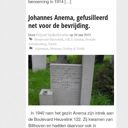
benoeming in 1914 […]
Johannes Anema, gefusilleerd
net voor de bevrijding.
Door
Erfgoed Spijkerkwartier
op 26 mei 2015
Boulevard Heuvelink
,
J.K.S.Anema
,
Tweede
wereldoorlog
,
Verzet
Algemeen
,
Mensen
,
Oorlog & Vrede
In 1940 nam het gezin Anema zijn intrek aan
de Boulevard Heuvelink 122. Zij kwamen van
Bilthoven en hadden daarvoor ook in