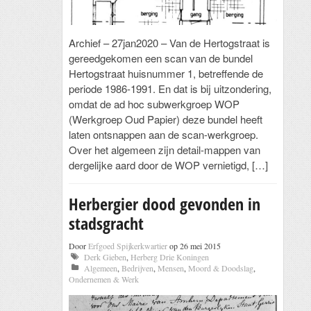
Archief – 27jan2020 – Van de Hertogstraat is
gereedgekomen een scan van de bundel
Hertogstraat huisnummer 1, betreffende de
periode 1986-1991. En dat is bij uitzondering,
omdat de ad hoc subwerkgroep WOP
(Werkgroep Oud Papier) deze bundel heeft
laten ontsnappen aan de scan-werkgroep.
Over het algemeen zijn detail-mappen van
dergelijke aard door de WOP vernietigd, […]
Herbergier dood gevonden in
stadsgracht
Door
Erfgoed Spijkerkwartier
op 26 mei 2015
Derk Gieben
,
Herberg Drie Koningen
Algemeen
,
Bedrijven
,
Mensen
,
Moord & Doodslag
,
Ondernemen & Werk