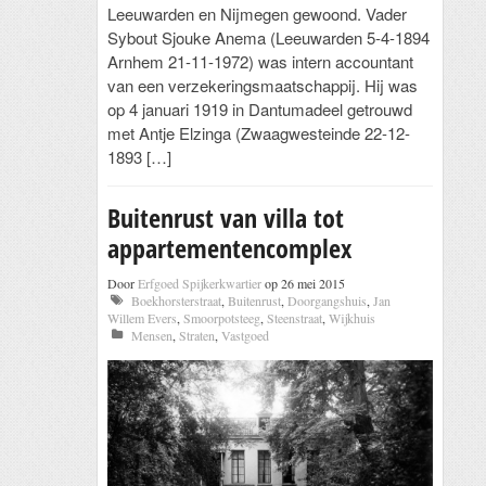
Leeuwarden en Nijmegen gewoond. Vader
Sybout Sjouke Anema (Leeuwarden 5-4-1894
Arnhem 21-11-1972) was intern accountant
van een verzekeringsmaatschappij. Hij was
op 4 januari 1919 in Dantumadeel getrouwd
met Antje Elzinga (Zwaagwesteinde 22-12-
1893 […]
Buitenrust van villa tot
appartementencomplex
Door
Erfgoed Spijkerkwartier
op 26 mei 2015
Boekhorsterstraat
,
Buitenrust
,
Doorgangshuis
,
Jan
Willem Evers
,
Smoorpotsteeg
,
Steenstraat
,
Wijkhuis
Mensen
,
Straten
,
Vastgoed