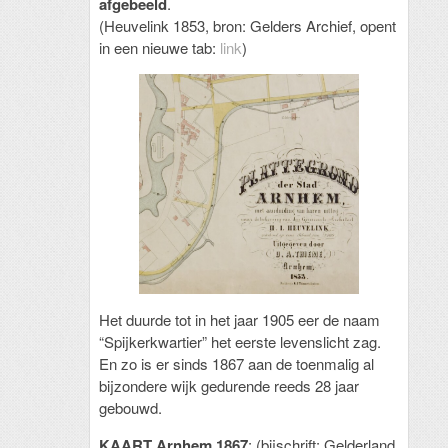
afgebeeld
.
(Heuvelink 1853, bron: Gelders Archief, opent
in een nieuwe tab:
link
)
Het duurde tot in het jaar 1905 eer de naam
“Spijkerkwartier” het eerste levenslicht zag.
En zo is er sinds 1867 aan de toenmalig al
bijzondere wijk gedurende reeds 28 jaar
gebouwd.
KAART Arnhem 1867
: (bijschrift: Gelderland