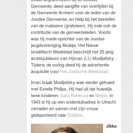
Gemeente, deed aangifte van overlijden bij
de Gemeente Arnhem voor de leden van de
Joodse Gemeente, en hielp bij het bestellen
van de matseive (grafsteen). Hij inde ook de
contributie van de gemeenteleden. Voorts
was hij mede oprichter van de Joodse
jeugdvereniging Akabja. Het Nieuw
Israëlitisch Weekblad beschrijft het 25 jarig
ambtsjubileum van Hijman (I.I.) Modijefsky .
Tijdens de oorlog deed hij de advertentie
acquisitie voor
Het Joodsche Weekblad
.
Iman Isaak Modijefsky was eerder gehuwd
met Estella Philips. Hij had uit dat huwelijk
twee kinderen:
Sara Rebecca
en
Meijer
. In
1943 is hij op een onderduikadres in Utrecht
verraden en samen met zijn vrouw
gedeporteerd naar
Sobibor
.
Jikke