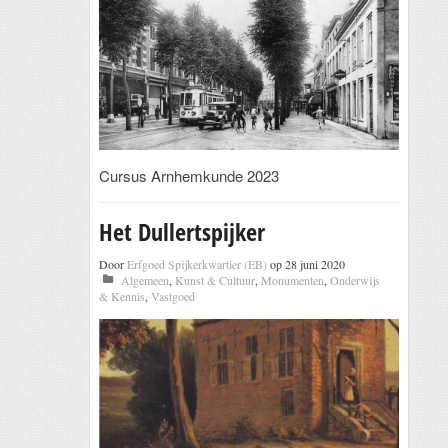
Cursus Arnhemkunde 2023
Het Dullertspijker
Door
Erfgoed Spijkerkwartier (EB)
op 28 juni 2020
Algemeen
,
Kunst & Cultuur
,
Monumenten
,
Onderwijs
& Kennis
,
Vastgoed