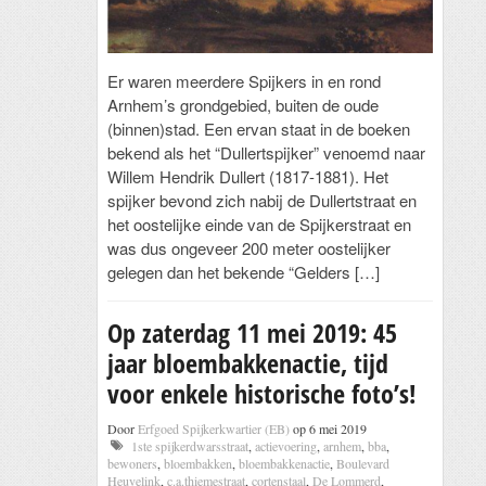
Er waren meerdere Spijkers in en rond
Arnhem’s grondgebied, buiten de oude
(binnen)stad. Een ervan staat in de boeken
bekend als het “Dullertspijker” venoemd naar
Willem Hendrik Dullert (1817-1881). Het
spijker bevond zich nabij de Dullertstraat en
het oostelijke einde van de Spijkerstraat en
was dus ongeveer 200 meter oostelijker
gelegen dan het bekende “Gelders […]
Op zaterdag 11 mei 2019: 45
jaar bloembakkenactie, tijd
voor enkele historische foto’s!
Door
Erfgoed Spijkerkwartier (EB)
op 6 mei 2019
1ste spijkerdwarsstraat
,
actievoering
,
arnhem
,
bba
,
bewoners
,
bloembakken
,
bloembakkenactie
,
Boulevard
Heuvelink
,
c.a.thiemestraat
,
cortenstaal
,
De Lommerd
,