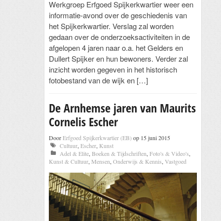
Werkgroep Erfgoed Spijkerkwartier weer een
informatie-avond over de geschiedenis van
het Spijkerkwartier. Verslag zal worden
gedaan over de onderzoeksactiviteiten in de
afgelopen 4 jaren naar o.a. het Gelders en
Dullert Spijker en hun bewoners. Verder zal
inzicht worden gegeven in het historisch
fotobestand van de wijk en […]
De Arnhemse jaren van Maurits
Cornelis Escher
Door
Erfgoed Spijkerkwartier (EB)
op 15 juni 2015
Cultuur
,
Escher
,
Kunst
Adel & Elite
,
Boeken & Tijdschriften
,
Foto's & Video's
,
Kunst & Cultuur
,
Mensen
,
Onderwijs & Kennis
,
Vastgoed