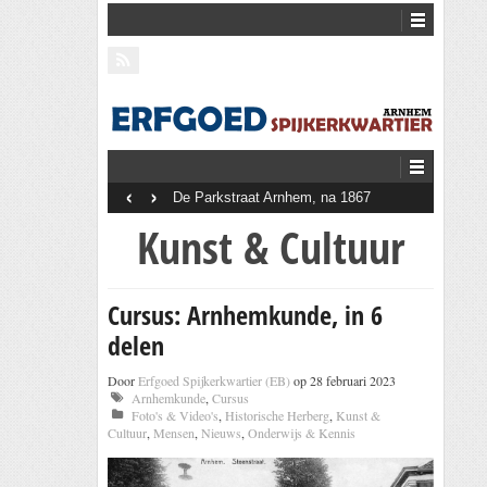
‹
›
De Parkstraat Arnhem, na 1867
Kunst & Cultuur
Cursus: Arnhemkunde, in 6
delen
Door
Erfgoed Spijkerkwartier (EB)
op 28 februari 2023
Arnhemkunde
,
Cursus
Foto's & Video's
,
Historische Herberg
,
Kunst &
Cultuur
,
Mensen
,
Nieuws
,
Onderwijs & Kennis