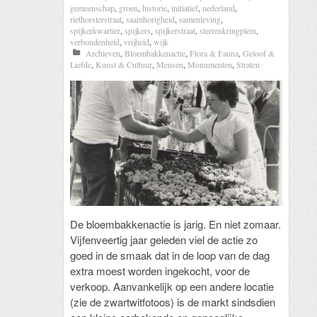
gemeenschap
,
groen
,
historie
,
initiatief
,
nederland
,
riethorsterstraat
,
saamhorigheid
,
samenleving
,
spijkerkwartier
,
spijkers
,
spijkerstraat
,
sterrenkringplein
,
verbondenheid
,
vrijheid
,
wijk
Archieven
,
Bloembakkenactie
,
Flora & Fauna
,
Geloof &
Liefde
,
Kunst & Cultuur
,
Mensen
,
Monumenten
,
Straten
De bloembakkenactie is jarig. En niet zomaar.
Vijfenveertig jaar geleden viel de actie zo
goed in de smaak dat in de loop van de dag
extra moest worden ingekocht, voor de
verkoop. Aanvankelijk op een andere locatie
(zie de zwartwitfotoos) is de markt sindsdien