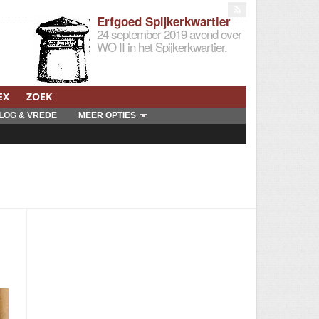
Erfgoed Spijkerkwartier
24 september 2019 avond over
WO II in het Spijkerkwartier.
EX
ZOEK
LOG & VREDE
MEER OPTIES