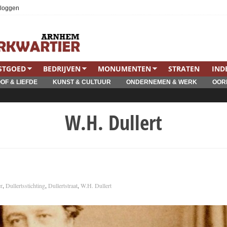
nloggen
STGOED
BEDRIJVEN
MONUMENTEN
STRATEN
IND
OF & LIEFDE
KUNST & CULTUUR
ONDERNEMEN & WERK
OOR
W.H. Dullert
er
,
Dullertsstichting
,
Dullertstraat
,
W.H. Dullert