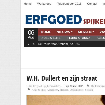
Home
Werkgroep
Telefoonboek 1915
Contact
I
06
HOME
NIEUWS
MENSEN
VA
Aug
ADEL & ELITE
FLORA & FAUNA
GELO
‹
›
De Parkstraat Arnhem, na 1867
W.H. Dullert en zijn straat
Door
Erfgoed Spijkerkwartier (JB)
op 30 mei 2015
Dullertspijk
Adel & Elite
,
Algemeen
,
Mensen
,
Organisaties
,
Straten