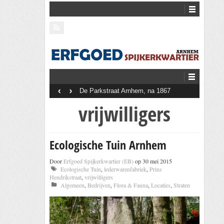
‹
›
De Parkstraat Arnhem, na 1867
vrijwilligers
Ecologische Tuin Arnhem
Door
Erfgoed Spijkerkwartier (EB)
op 30 mei 2015
Ecologische Tuin
,
lederwarenfabriek
,
Prins
Hendrikstraat
,
vrijwilligers
Algemeen
,
Bedrijven
,
Flora & Fauna
,
Locaties
,
Straten