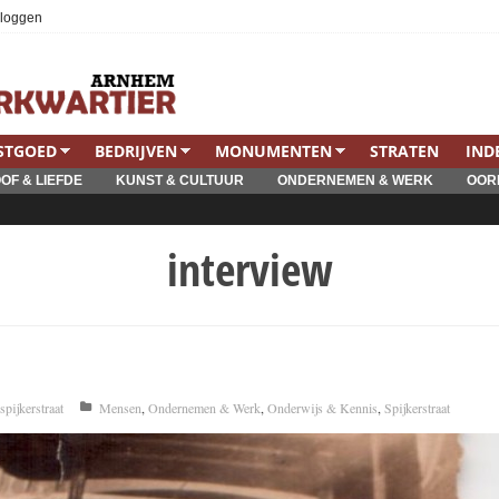
nloggen
STGOED
BEDRIJVEN
MONUMENTEN
STRATEN
IND
OF & LIEFDE
KUNST & CULTUUR
ONDERNEMEN & WERK
OOR
interview
spijkerstraat
Mensen
,
Ondernemen & Werk
,
Onderwijs & Kennis
,
Spijkerstraat