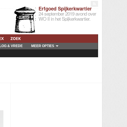
Erfgoed Spijkerkwartier
24 september 2019 avond over
WO II in het Spijkerkwartier.
EX
ZOEK
LOG & VREDE
MEER OPTIES