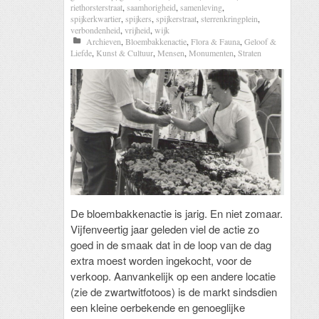
riethorsterstraat
,
saamhorigheid
,
samenleving
,
spijkerkwartier
,
spijkers
,
spijkerstraat
,
sterrenkringplein
,
verbondenheid
,
vrijheid
,
wijk
Archieven
,
Bloembakkenactie
,
Flora & Fauna
,
Geloof &
Liefde
,
Kunst & Cultuur
,
Mensen
,
Monumenten
,
Straten
De bloembakkenactie is jarig. En niet zomaar.
Vijfenveertig jaar geleden viel de actie zo
goed in de smaak dat in de loop van de dag
extra moest worden ingekocht, voor de
verkoop. Aanvankelijk op een andere locatie
(zie de zwartwitfotoos) is de markt sindsdien
een kleine oerbekende en genoeglijke