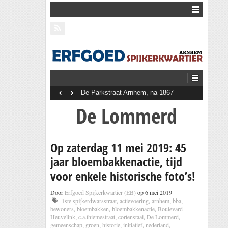
‹
›
De Parkstraat Arnhem, na 1867
De Lommerd
Op zaterdag 11 mei 2019: 45
jaar bloembakkenactie, tijd
voor enkele historische foto’s!
Door
Erfgoed Spijkerkwartier (EB)
op 6 mei 2019
1ste spijkerdwarsstraat
,
actievoering
,
arnhem
,
bba
,
bewoners
,
bloembakken
,
bloembakkenactie
,
Boulevard
Heuvelink
,
c.a.thiemestraat
,
cortenstaal
,
De Lommerd
,
gemeenschap
,
groen
,
historie
,
initiatief
,
nederland
,