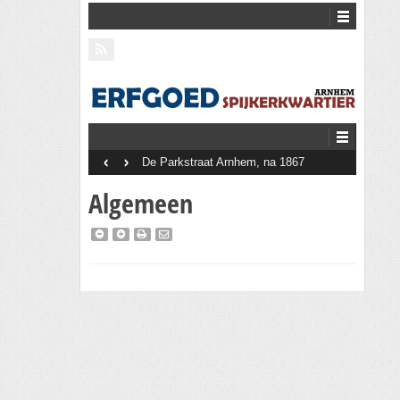
‹
›
De Parkstraat Arnhem, na 1867
Algemeen